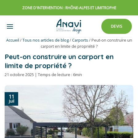
Passer
ZONE D'INTERVENTION : RHÔNE-ALPES ET LIMITROPHE
au
contenu
DEVIS
Accueil
/
Tous nos articles de blog
/
Carports
/
Peut-on construire un
carport en limite de propriété ?
Peut-on construire un carport en
limite de propriété ?
21 octobre 2025 | Temps de lecture : 6min
11
Juil