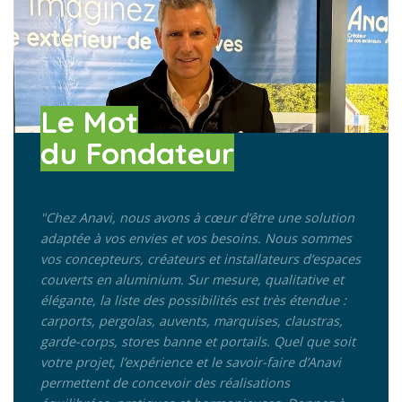
Le Mot
du Fondateur
"Chez Anavi, nous avons à cœur d’être une solution
adaptée à vos envies et vos besoins.
Nous sommes
vos concepteurs, créateurs et installateurs d’espaces
couverts en aluminium. Sur mesure, qualitative et
élégante, la liste des possibilités est très étendue :
carports, pergolas, auvents, marquises, claustras,
garde-corps, stores banne et portails. Quel que soit
votre projet, l’expérience et le savoir-faire d’Anavi
permettent de concevoir des réalisations