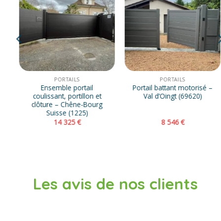
PORTAILS
PORTAILS
Ensemble portail
Portail battant motorisé –
coulissant, portillon et
Val d’Oingt (69620)
clôture – Chêne-Bourg
Suisse (1225)
14 325
€
8 546
€
Les avis de nos clients