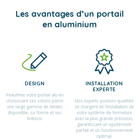
Les avantages d’un portail
en aluminium
DESIGN
INSTALLATION
EXPERTE
Peaufiner votre portail alu en
choisissant ses coloris parmi
Nos experts poseurs qualifiés
une large gamme de teintes
se chargent de l’installation de
disponible, sa forme et ses
votre système de fermeture
finitions.
avec la plus grande précision,
garantissant un ajustement
parfait et un fonctionnement
optimal.