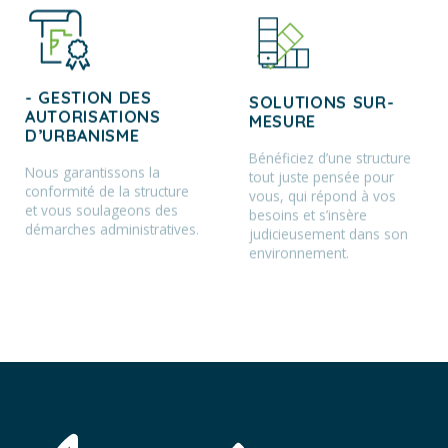
- GESTION DES
SOLUTIONS SUR-
AUTORISATIONS
MESURE
D’URBANISME
Bénéficiez d’une structure
Nous garantissons la
tout juste pensée pour
conformité de la structure
vous, qui répond à vos
et vous soulageons des
besoins et s’insère
démarches administratives.
judicieusement dans son
environnement.