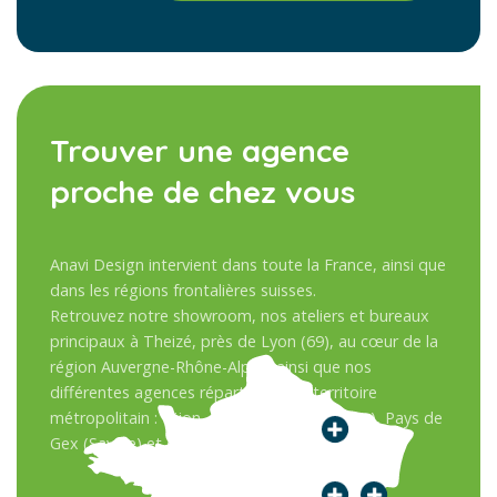
Trouver une agence
proche de chez vous
Anavi Design intervient dans toute la France, ainsi que
dans les régions frontalières suisses.
Retrouvez notre showroom, nos ateliers et bureaux
principaux à Theizé, près de Lyon (69), au cœur de la
région Auvergne-Rhône-Alpes, ainsi que nos
différentes agences réparties sur le territoire
métropolitain : Dijon, Besançon, Sens (Paris), Pays de
Gex (Savoie) et en Suisse.