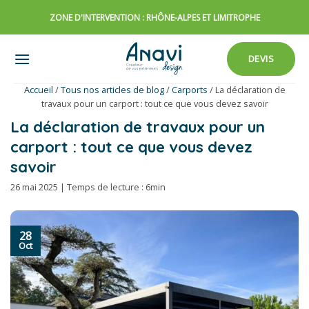
Passer
ZONE D'INTERVENTION : RHÔNE-ALPES ET LIMITROPHE
au
contenu
DEVIS
Accueil
/
Tous nos articles de blog
/
Carports
/
La déclaration de
travaux pour un carport : tout ce que vous devez savoir
La déclaration de travaux pour un
carport : tout ce que vous devez
savoir
26 mai 2025 | Temps de lecture : 6min
28
Oct