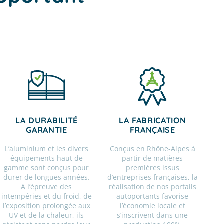
LA DURABILITÉ
LA FABRICATION
GARANTIE
FRANÇAISE
L’aluminium et les divers
Conçus en Rhône-Alpes à
équipements haut de
partir de matières
gamme sont conçus pour
premières issus
durer de longues années.
d’entreprises françaises, la
A l’épreuve des
réalisation de nos portails
intempéries et du froid, de
autoportants favorise
l’exposition prolongée aux
l’économie locale et
UV et de la chaleur, ils
s’inscrivent dans une