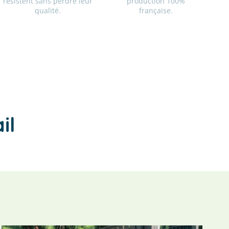
résistent sans perdre leur
production 100%
qualité.
française.
il