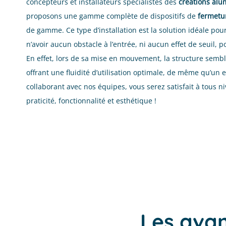
concepteurs et installateurs spécialistes des
créations al
ap
re
proposons une gamme complète de dispositifs de
fermetur
et
de gamme. Ce type d’installation est la solution idéale pou
sa
Lir
n’avoir aucun obstacle à l’entrée, ni aucun effet de seuil, po
av
pr
En effet, lors de sa mise en mouvement, la structure semble 
l'
offrant une fluidité d’utilisation optimale, de même qu’un 
d’
collaborant avec nos équipes, vous serez satisfait à tous ni
gr
se
praticité, fonctionnalité et esthétique !
co
Le
li
pe
pr
fa
Le
pr
on
an
Les avan
sé