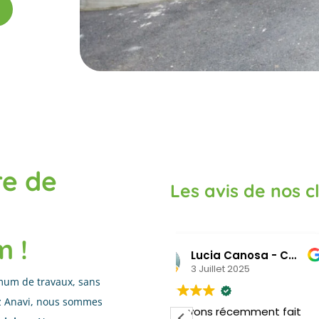
re de
Les avis de nos c
m !
Lucia Canosa - Calò
CLEMENCE VET
3 Juillet 2025
25 Mars 2025
mum de travaux, sans
z Anavi, nous sommes
us avons récemment fait
Nous avons fait appel 