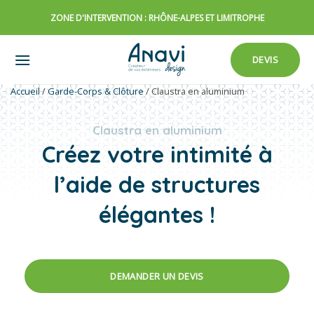
Passer
ZONE D'INTERVENTION : RHÔNE-ALPES ET LIMITROPHE
au
contenu
DEVIS
Accueil
/
Garde-Corps & Clôture
/
Claustra en aluminium
Claustra en aluminium
Créez votre intimité à
l’aide de structures
élégantes !
DEMANDER UN DEVIS