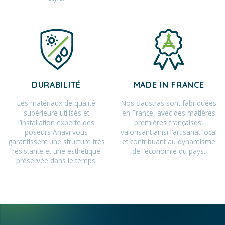
DURABILITÉ
MADE IN FRANCE
Les matériaux de qualité
Nos claustras sont fabriquées
supérieure utilisés et
en France, avec des matières
l’installation experte des
premières françaises,
poseurs Anavi vous
valorisant ainsi l’artisanat local
garantissent une structure très
et contribuant au dynamisme
résistante et une esthétique
de l’économie du pays.
préservée dans le temps.