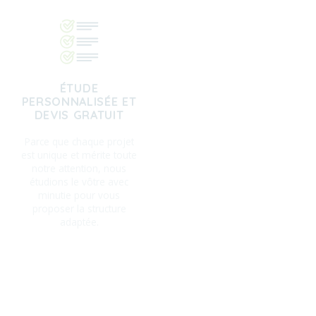
ÉTUDE
100% SUR-MESURE
PERSONNALISÉE ET
Bénéficiez d’une structure
DEVIS GRATUIT
tout juste pensée pour
Parce que chaque projet
vous, qui répond à vos
est unique et mérite toute
besoins et s’insère
notre attention, nous
judicieusement dans son
étudions le vôtre avec
environnement.
minutie pour vous
proposer la structure
adaptée.
AUTORISATIONS
D'URBANISME