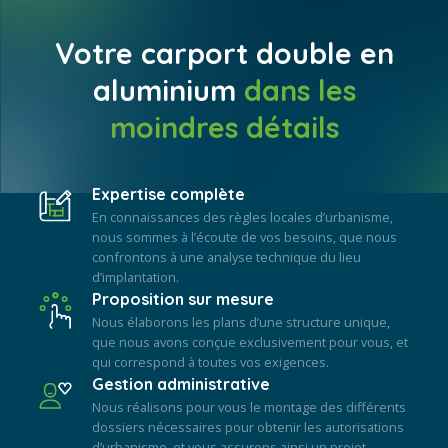
Votre carport double en
aluminium
dans les
moindres détails
Expertise complète
En connaissances des règles locales d’urbanisme,
nous sommes à l’écoute de vos besoins, que nous
confrontons à une analyse technique du lieu
d’implantation.
Proposition sur mesure
Nous élaborons les plans d’une structure unique,
que nous avons conçue exclusivement pour vous, et
qui correspond à toutes vos exigences.
Gestion administrative
Nous réalisons pour vous le montage des différents
dossiers nécessaires pour obtenir les autorisations
d’urbanisme, et vous assurons ainsi un projet