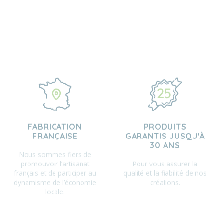
FABRICATION
PRODUITS
FRANÇAISE
GARANTIS JUSQU'À
30 ANS
Nous sommes fiers de
promouvoir l’artisanat
Pour vous assurer la
français et de participer au
qualité et la fiabilité de nos
dynamisme de l’économie
créations.
locale.