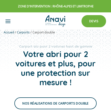
Passer
ZONE D'INTERVENTION : RHÔNE-ALPES ET LIMITROPHE
au
contenu
DEVIS
Accueil
/
Carports
/
Carport double
Carport alu pour 2 voitures haut de gamme
Votre abri pour 2
voitures et plus, pour
une protection sur
mesure !
NOS RÉALISATIONS DE CARPORTS DOUBLE