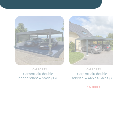
CARPORTS
CARPORTS
Carport alu double –
Carport alu double –
indépendant – Nyon (1260)
adossé – Aix-les-Bains (73)
16 000
€