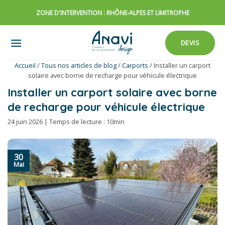
Passer
ZONE D'INTERVENTION : RHÔNE-ALPES ET LIMITROPHE
au
contenu
DEVIS
Accueil
/
Tous nos articles de blog
/
Carports
/
Installer un carport
solaire avec borne de recharge pour véhicule électrique
Installer un carport solaire avec borne
de recharge pour véhicule électrique
24 juin 2026 | Temps de lecture : 10min
30
Mai