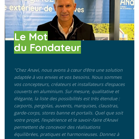
Le Mot
du Fondateur
"Chez Anavi, nous avons à cœur d’être une solution
adaptée à vos envies et vos besoins.
Nous sommes
vos concepteurs, créateurs et installateurs d’espaces
couverts en aluminium. Sur mesure, qualitative et
élégante, la liste des possibilités est très étendue :
carports, pergolas, auvents, marquises, claustras,
garde-corps, stores banne et portails. Quel que soit
votre projet, l’expérience et le savoir-faire d’Anavi
permettent de concevoir des réalisations
équilibrées, pratiques et harmonieuses. Donnez à