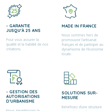
- GARANTIE
MADE IN FRANCE
JUSQU’À 25 ANS
Nous sommes fiers de
Pour vous assurer la
promouvoir l’artisanat
qualité et la fiabilité de nos
français et de participer au
créations.
dynamisme de l’économie
locale.
- GESTION DES
SOLUTIONS SUR-
AUTORISATIONS
MESURE
D’URBANISME
Bénéficiez d’une structure
Nous garantissons la
tout juste pensée pour