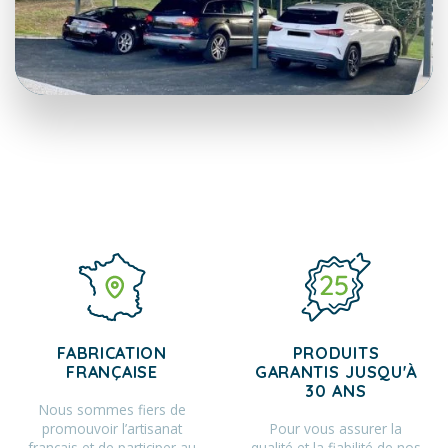
FABRICATION
PRODUITS
FRANÇAISE
GARANTIS JUSQU'À
30 ANS
Nous sommes fiers de
promouvoir l’artisanat
Pour vous assurer la
français et de participer au
qualité et la fiabilité de nos