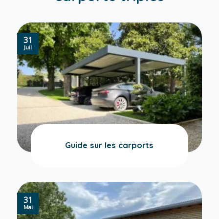
31
Juil
Guide sur les carports
31
Mai