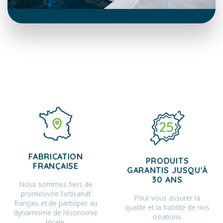
FABRICATION
PRODUITS
FRANÇAISE
GARANTIS JUSQU'À
30 ANS
Nous sommes fiers de
promouvoir l’artisanat
Pour vous assurer la
français et de participer au
qualité et la fiabilité de nos
dynamisme de l’économie
créations.
locale.