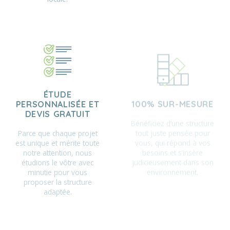
ÉTUDE
100% SUR-MESURE
PERSONNALISÉE ET
Bénéficiez d’une structure
DEVIS GRATUIT
tout juste pensée pour
Parce que chaque projet
vous, qui répond à vos
est unique et mérite toute
besoins et s’insère
notre attention, nous
judicieusement dans son
étudions le vôtre avec
environnement.
minutie pour vous
proposer la structure
adaptée.