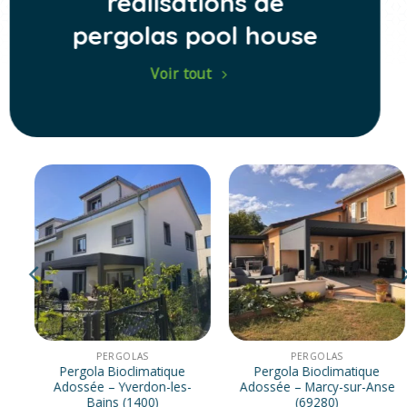
réalisations de
pergolas pool house
Voir tout
PERGOLAS
PERGOLAS
Pergola Bioclimatique
Pergola Bioclimatique
Adossée – Yverdon-les-
Adossée – Marcy-sur-Anse
Bains (1400)
(69280)