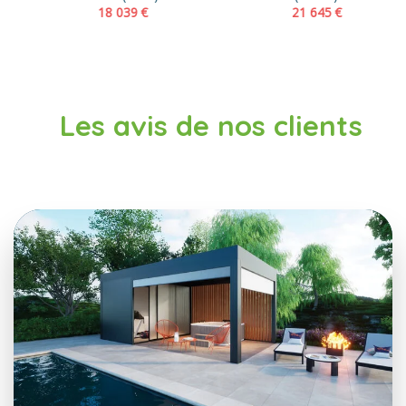
18 039
€
21 645
€
Les avis de nos clients