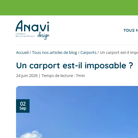
Passer
au
contenu
TOUS 
Accueil
/
Tous nos articles de blog
/
Carports
/
Un carport est-il imp
Un carport est-il imposable ?
24 juin 2026 | Temps de lecture : 7min
02
Sep