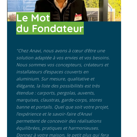
Le Mot
du Fondateur
"Chez Anavi, nous avons à cœur d’être une
solution adaptée à vos envies et vos besoins.
Nous sommes vos concepteurs, créateurs et
installateurs d’espaces couverts en
aluminium. Sur mesure, qualitative et
élégante, la liste des possibilités est très
étendue : carports, pergolas, auvents,
marquises, claustras, garde-corps, stores
banne et portails. Quel que soit votre projet,
l’expérience et le savoir-faire d’Anavi
permettent de concevoir des réalisations
équilibrées, pratiques et harmonieuses.
Donnez à votre maison, le petit plus qui fera