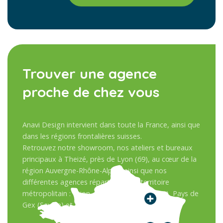
Trouver une agence
proche de chez vous
Anavi Design intervient dans toute la France, ainsi que
dans les régions frontalières suisses.
Retrouvez notre showroom, nos ateliers et bureaux
principaux à Theizé, près de Lyon (69), au cœur de la
région Auvergne-Rhône-Alpes, ainsi que nos
différentes agences réparties sur le territoire
métropolitain : Dijon, Besançon, Sens (Paris), Pays de
Gex (Savoie) et en Suisse.