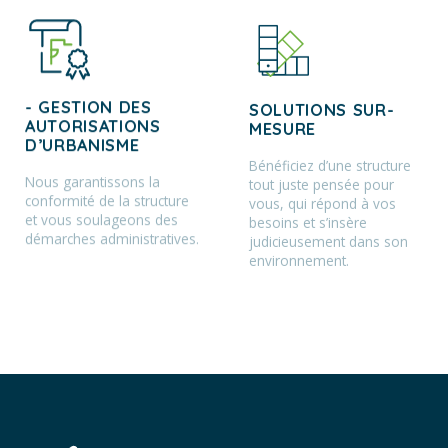
- GESTION DES
SOLUTIONS SUR-
AUTORISATIONS
MESURE
D’URBANISME
Bénéficiez d’une structure
Nous garantissons la
tout juste pensée pour
conformité de la structure
vous, qui répond à vos
et vous soulageons des
besoins et s’insère
démarches administratives.
judicieusement dans son
environnement.