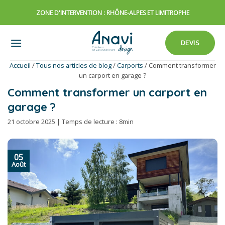
Passer
ZONE D'INTERVENTION : RHÔNE-ALPES ET LIMITROPHE
au
contenu
DEVIS
Accueil
/
Tous nos articles de blog
/
Carports
/
Comment transformer
un carport en garage ?
Comment transformer un carport en
garage ?
21 octobre 2025 | Temps de lecture : 8min
05
Août