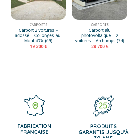
CARPORTS
CARPORTS
Carport 2 voitures –
Carport alu
adossé – Collonges-au-
photovoltaïque – 2
Mont-d’Or (69)
voitures – Archamps (74)
19 300
€
28 700
€
FABRICATION
PRODUITS
FRANÇAISE
GARANTIS JUSQU'À
30 ANS