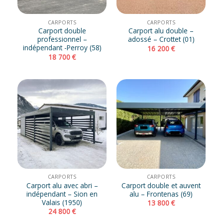
CARPORTS
CARPORTS
Carport double
Carport alu double –
professionnel –
adossé – Crottet (01)
indépendant -Perroy (58)
16 200
€
18 700
€
CARPORTS
CARPORTS
Carport alu avec abri –
Carport double et auvent
indépendant – Sion en
alu – Frontenas (69)
Valais (1950)
13 800
€
24 800
€