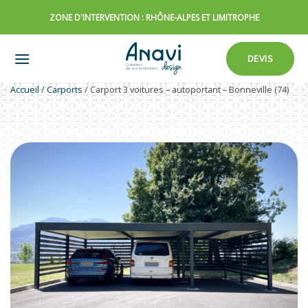
Passer
ZONE D'INTERVENTION : RHÔNE-ALPES ET LIMITROPHE
au
contenu
DEVIS
Accueil
/
Carports
/
Carport 3 voitures – autoportant – Bonneville (74)