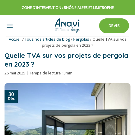
Passer
ZONE D'INTERVENTION : RHÔNE-ALPES ET LIMITROPHE
au
contenu
DEVIS
Accueil
/
Tous nos articles de blog
/
Pergolas
/
Quelle TVA sur vos
projets de pergola en 2023 ?
Quelle TVA sur vos projets de pergola
en 2023 ?
26 mai 2025 | Temps de lecture : 3min
30
Déc