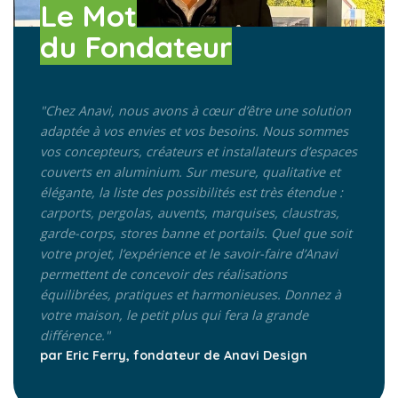
Le Mot
du Fondateur
"Chez Anavi, nous avons à cœur d’être une solution
adaptée à vos envies et vos besoins.
Nous sommes
vos concepteurs, créateurs et installateurs d’espaces
couverts en aluminium. Sur mesure, qualitative et
élégante, la liste des possibilités est très étendue :
carports, pergolas, auvents, marquises, claustras,
garde-corps, stores banne et portails. Quel que soit
votre projet, l’expérience et le savoir-faire d’Anavi
permettent de concevoir des réalisations
équilibrées, pratiques et harmonieuses. Donnez à
votre maison, le petit plus qui fera la grande
différence."
par Eric Ferry, fondateur de Anavi Design