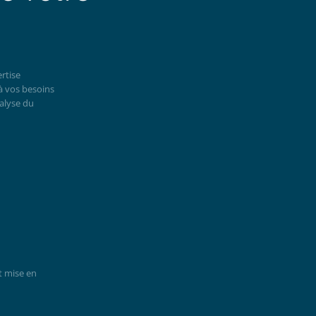
rtise
à vos besoins
nalyse du
t mise en