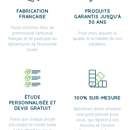
FABRICATION
PRODUITS
FRANÇAISE
GARANTIS JUSQU'À
30 ANS
Nous sommes fiers de
promouvoir l’artisanat
Pour vous assurer la
français et de participer au
qualité et la fiabilité de nos
dynamisme de l’économie
créations.
locale.
ÉTUDE
100% SUR-MESURE
PERSONNALISÉE ET
Bénéficiez d’une structure
DEVIS GRATUIT
tout juste pensée pour
Parce que chaque projet
vous, qui répond à vos
est unique et mérite toute
besoins et s’insère
notre attention, nous
judicieusement dans son