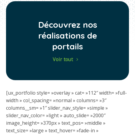
Découvrez nos
réalisations de
portails
Voir tout
[ux_portfolio style= »overlay » cat= »112″ width= »full-
width » col_spacing= »normal » columns= »3″
columns__sm= »1″ slider_nav_style= »simple »
slider_nav_color= »light » auto_slide= »2000″
image_height= »370px » text_pos= »middle »
text_size= »large » text_hover= »fade-in »