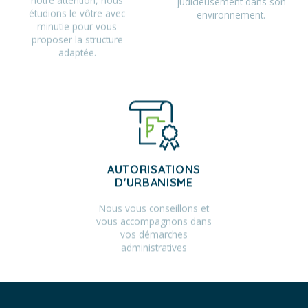
étudions le vôtre avec
environnement.
minutie pour vous
proposer la structure
adaptée.
AUTORISATIONS
D'URBANISME
Nous vous conseillons et
vous accompagnons dans
vos démarches
administratives