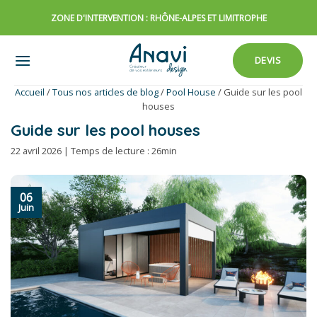
Passer
ZONE D'INTERVENTION : RHÔNE-ALPES ET LIMITROPHE
au
contenu
DEVIS
Accueil
/
Tous nos articles de blog
/
Pool House
/
Guide sur les pool
houses
Guide sur les pool houses
22 avril 2026 | Temps de lecture : 26min
06
Juin