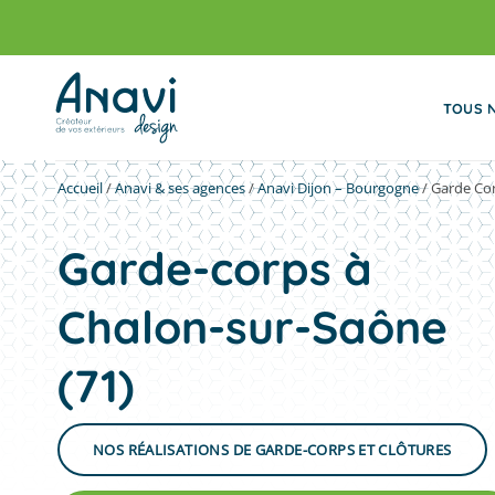
Passer
au
contenu
TOUS 
Accueil
/
Anavi & ses agences
/
Anavi Dijon – Bourgogne
/
Garde Co
Garde-corps à
Chalon-sur-Saône
(71)
NOS RÉALISATIONS DE GARDE-CORPS ET CLÔTURES