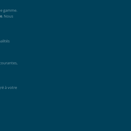
 de gamme.
re
. Nous
alités
 courantes,
ré à votre