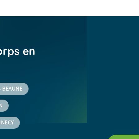
orps en
S BEAUNE
N
NNECY