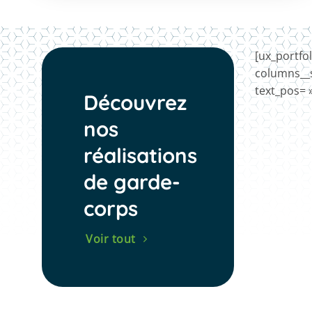
[ux_portfo
columns__s
text_pos= 
Découvrez
nos
réalisations
de garde-
corps
Voir tout