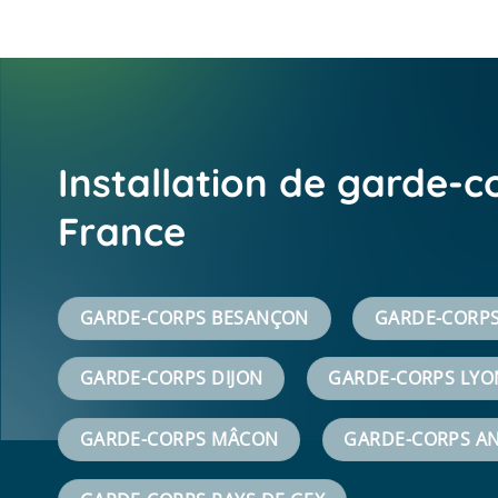
Installation de garde-c
France
GARDE-CORPS BESANÇON
GARDE-CORP
GARDE-CORPS DIJON
GARDE-CORPS LYO
GARDE-CORPS MÂCON
GARDE-CORPS A