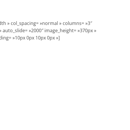
width » col_spacing= »normal » columns= »3″
 » auto_slide= »2000″ image_height= »370px »
dding= »10px 0px 10px 0px »]