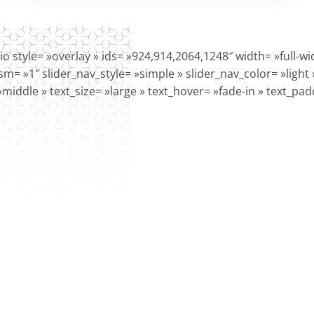
lio style= »overlay » ids= »924,914,2064,1248″ width= »full-
m= »1″ slider_nav_style= »simple » slider_nav_color= »light
»middle » text_size= »large » text_hover= »fade-in » text_pa