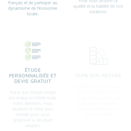
dynamisme de l’économie
créations.
locale.
ÉTUDE
100% SUR-MESURE
PERSONNALISÉE ET
Bénéficiez d’une structure
DEVIS GRATUIT
tout juste pensée pour
Parce que chaque projet
vous, qui répond à vos
est unique et mérite toute
besoins et s’insère
notre attention, nous
judicieusement dans son
étudions le vôtre avec
environnement.
minutie pour vous
proposer la structure
adaptée.