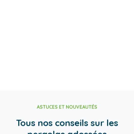
AUTORISATIONS
D'URBANISME
Nous vous conseillons et
vous accompagnons dans
vos démarches
administratives
ASTUCES ET NOUVEAUTÉS
Tous nos conseils sur les
pergolas adossées