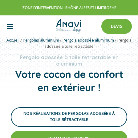
Passer
ZONE D'INTERVENTION : RHÔNE-ALPES ET LIMITROPHE
au
contenu
DEVIS
Accueil
/
Pergolas aluminium
/
Pergola adossée aluminium
/
Pergola
adossée à toile rétractable
Pergola adossée à toile rétractable en
aluminium
Votre cocon de confort
en extérieur !
NOS RÉALISATIONS DE PERGOLAS ADOSSÉES À
TOILE RÉTRACTABLE