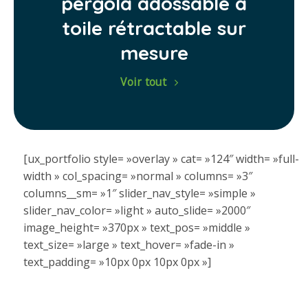
pergola adossable à
toile rétractable sur
mesure
Voir tout
[ux_portfolio style= »overlay » cat= »124″ width= »full-
width » col_spacing= »normal » columns= »3″
columns__sm= »1″ slider_nav_style= »simple »
slider_nav_color= »light » auto_slide= »2000″
image_height= »370px » text_pos= »middle »
text_size= »large » text_hover= »fade-in »
text_padding= »10px 0px 10px 0px »]