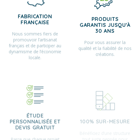
FABRICATION
PRODUITS
FRANÇAISE
GARANTIS JUSQU'À
30 ANS
Nous sommes fiers de
promouvoir l’artisanat
Pour vous assurer la
français et de participer au
qualité et la fiabilité de nos
dynamisme de l’économie
créations.
locale.
ÉTUDE
100% SUR-MESURE
PERSONNALISÉE ET
DEVIS GRATUIT
Bénéficiez d’une structure
tout juste pensée pour
Parce que chaque projet
vous, qui répond à vos
est unique et mérite toute
besoins et s’insère