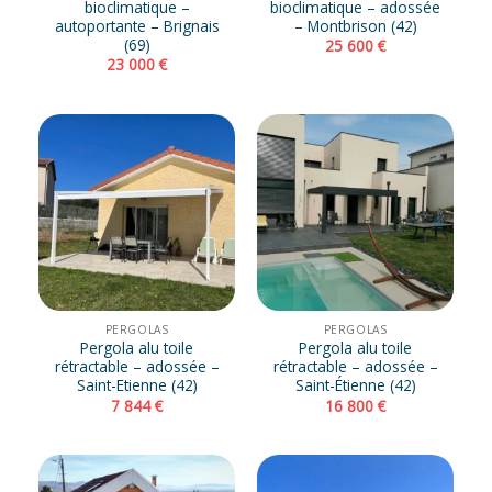
bioclimatique –
bioclimatique – adossée
autoportante – Brignais
– Montbrison (42)
(69)
25 600
€
23 000
€
PERGOLAS
PERGOLAS
Pergola alu toile
Pergola alu toile
rétractable – adossée –
rétractable – adossée –
Saint-Etienne (42)
Saint-Étienne (42)
7 844
€
16 800
€