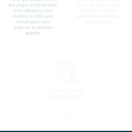
notre attention, nous
judicieusement dans son
étudions le vôtre avec
environnement.
minutie pour vous
proposer la structure
adaptée.
AUTORISATIONS
D'URBANISME
Nous vous conseillons et
vous accompagnons dans
vos démarches
administratives