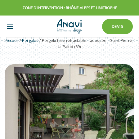
Passer
ZONE D'INTERVENTION : RHÔNE-ALPES ET LIMITROPHE
au
contenu
DEVIS
Accueil
/
Pergolas
/
Pergola toile rétractable – adossée – Saint-Pierre-
la-Palud (69)