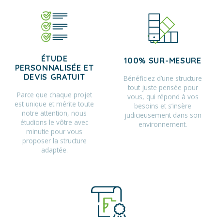
ÉTUDE
100% SUR-MESURE
PERSONNALISÉE ET
Bénéficiez d’une structure
DEVIS GRATUIT
tout juste pensée pour
Parce que chaque projet
vous, qui répond à vos
est unique et mérite toute
besoins et s’insère
notre attention, nous
judicieusement dans son
étudions le vôtre avec
environnement.
minutie pour vous
proposer la structure
adaptée.