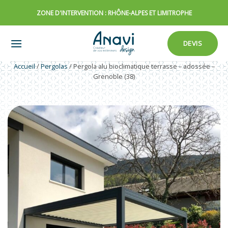
Passer
ZONE D'INTERVENTION : RHÔNE-ALPES ET LIMITROPHE
au
contenu
DEVIS
Accueil
/
Pergolas
/
Pergola alu bioclimatique terrasse – adossée –
Grenoble (38)