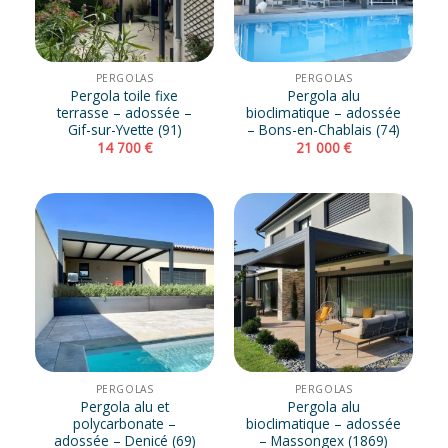
PERGOLAS
PERGOLAS
Pergola toile fixe
Pergola alu
terrasse – adossée –
bioclimatique – adossée
Gif-sur-Yvette (91)
– Bons-en-Chablais (74)
14 700
€
21 000
€
PERGOLAS
PERGOLAS
Pergola alu et
Pergola alu
polycarbonate –
bioclimatique – adossée
adossée – Denicé (69)
– Massongex (1869)