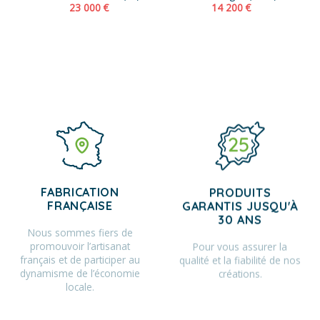
23 000
€
14 200
€
FABRICATION
PRODUITS
FRANÇAISE
GARANTIS JUSQU'À
30 ANS
Nous sommes fiers de
promouvoir l’artisanat
Pour vous assurer la
français et de participer au
qualité et la fiabilité de nos
dynamisme de l’économie
créations.
locale.