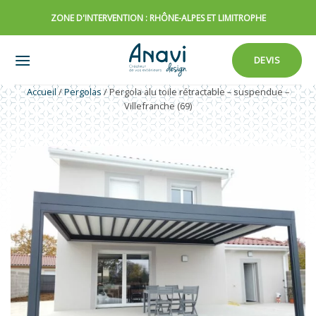
Passer
ZONE D'INTERVENTION : RHÔNE-ALPES ET LIMITROPHE
au
contenu
DEVIS
Accueil
/
Pergolas
/
Pergola alu toile rétractable – suspendue –
Villefranche (69)