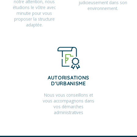
notre attention, nous
judicieusement dans son
étudions le vôtre avec
environnement.
minutie pour vous
proposer la structure
adaptée.
AUTORISATIONS
D'URBANISME
Nous vous conseillons et
vous accompagnons dans
vos démarches
administratives