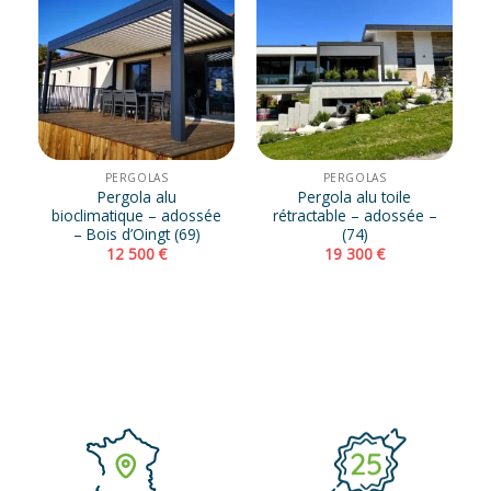
PERGOLAS
PERGOLAS
Pergola alu
Pergola alu toile
bioclimatique – adossée
rétractable – adossée –
– Bois d’Oingt (69)
(74)
12 500
€
19 300
€