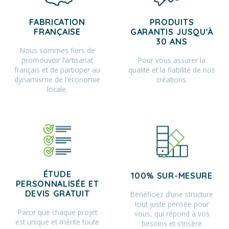
FABRICATION
PRODUITS
FRANÇAISE
GARANTIS JUSQU'À
30 ANS
Nous sommes fiers de
promouvoir l’artisanat
Pour vous assurer la
français et de participer au
qualité et la fiabilité de nos
dynamisme de l’économie
créations.
locale.
ÉTUDE
100% SUR-MESURE
PERSONNALISÉE ET
Bénéficiez d’une structure
DEVIS GRATUIT
tout juste pensée pour
Parce que chaque projet
vous, qui répond à vos
est unique et mérite toute
besoins et s’insère