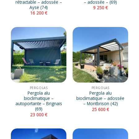
rétractable – adossée –
– adossée – (69)
Ayse (74)
9 250
€
16 200
€
PERGOLAS
PERGOLAS
Pergola alu
Pergola alu
bioclimatique –
bioclimatique – adossée
autoportante – Brignais
– Montbrison (42)
(69)
25 600
€
23 000
€