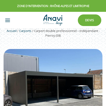
Passer
ZONE D'INTERVENTION : RHÔNE-ALPES ET LIMITROPHE
au
contenu
DEVIS
Accueil
/
Carports
/
Carport double professionnel – indépendant -
Perroy (58)