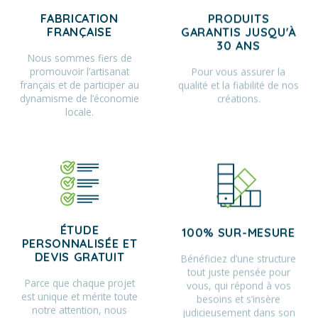
FABRICATION
PRODUITS
FRANÇAISE
GARANTIS JUSQU'À
30 ANS
Nous sommes fiers de
promouvoir l’artisanat
Pour vous assurer la
français et de participer au
qualité et la fiabilité de nos
dynamisme de l’économie
créations.
locale.
ÉTUDE
100% SUR-MESURE
PERSONNALISÉE ET
Bénéficiez d’une structure
DEVIS GRATUIT
tout juste pensée pour
Parce que chaque projet
vous, qui répond à vos
est unique et mérite toute
besoins et s’insère
notre attention, nous
judicieusement dans son