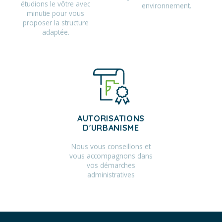
étudions le vôtre avec
environnement.
minutie pour vous
proposer la structure
adaptée.
AUTORISATIONS
D'URBANISME
Nous vous conseillons et
vous accompagnons dans
vos démarches
administratives