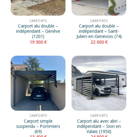
CARPORTS
CARPORTS
Carport alu double –
Carport alu double –
indépendant – Genêve
indépendant – Saint-
(1201)
Julien-en-Genevois (74)
19 900
€
22 000
€
CARPORTS
CARPORTS
Carport simple
Carport alu avec abri –
suspendu – Pommiers
indépendant – Sion en
(69)
Valais (1950)
13 400
€
24 800
€