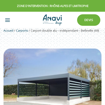
Passer
ZONE D'INTERVENTION : RHÔNE-ALPES ET LIMITROPHE
au
contenu
DEVIS
Accueil
/
Carports
/
Carport double alu – indépendant – Belleville (69)