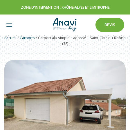
Passer
ZONE D'INTERVENTION : RHÔNE-ALPES ET LIMITROPHE
au
contenu
DEVIS
Accueil
/
Carports
/
Carport alu simple – adossé – Saint-Clair-du-Rhône
(38)