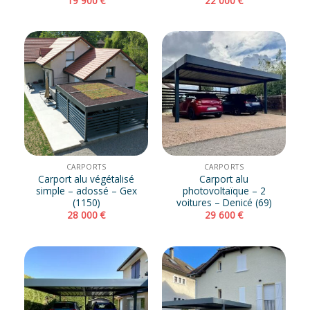
19 900
€
22 000
€
CARPORTS
CARPORTS
Carport alu végétalisé
Carport alu
simple – adossé – Gex
photovoltaïque – 2
(1150)
voitures – Denicé (69)
28 000
€
29 600
€