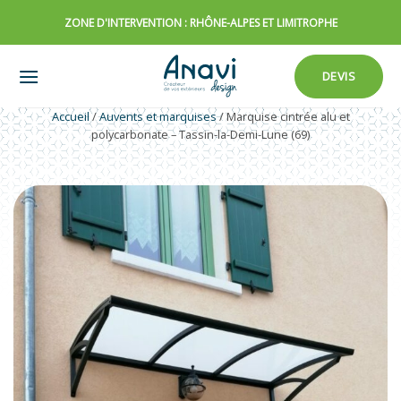
Passer
ZONE D'INTERVENTION : RHÔNE-ALPES ET LIMITROPHE
au
contenu
DEVIS
Accueil
/
Auvents et marquises
/
Marquise cintrée alu et
polycarbonate – Tassin-la-Demi-Lune (69)