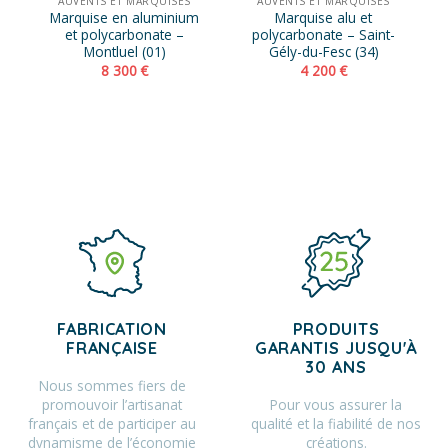
AUVENTS ET MARQUISES
AUVENTS ET MARQUISES
Marquise en aluminium
Marquise alu et
et polycarbonate –
polycarbonate – Saint-
Montluel (01)
Gély-du-Fesc (34)
8 300
€
4 200
€
FABRICATION
PRODUITS
FRANÇAISE
GARANTIS JUSQU'À
30 ANS
Nous sommes fiers de
promouvoir l’artisanat
Pour vous assurer la
français et de participer au
qualité et la fiabilité de nos
dynamisme de l’économie
créations.