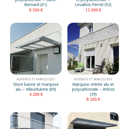
Bernard (01)
Levallois-Perret (92)
6 500
€
12 000
€
AUVENTS ET MARQUISES
AUVENTS ET MARQUISES
Store banne et marquise
Marquise cintrée alu et
alu – Villeurbanne (69)
polycarbonate – Arbois
(39)
4 200
€
8 200
€