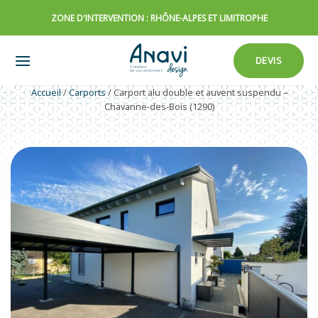
Passer
ZONE D'INTERVENTION : RHÔNE-ALPES ET LIMITROPHE
au
contenu
DEVIS
Accueil
/
Carports
/
Carport alu double et auvent suspendu –
Chavanne-des-Bois (1290)