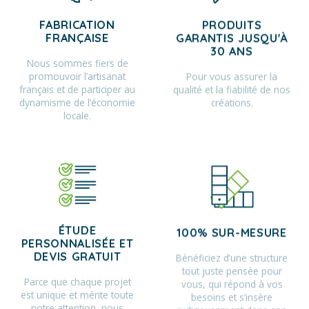
FABRICATION
PRODUITS
FRANÇAISE
GARANTIS JUSQU'À
30 ANS
Nous sommes fiers de
promouvoir l’artisanat
Pour vous assurer la
français et de participer au
qualité et la fiabilité de nos
dynamisme de l’économie
créations.
locale.
ÉTUDE
100% SUR-MESURE
PERSONNALISÉE ET
Bénéficiez d’une structure
DEVIS GRATUIT
tout juste pensée pour
Parce que chaque projet
vous, qui répond à vos
est unique et mérite toute
besoins et s’insère
notre attention, nous
judicieusement dans son