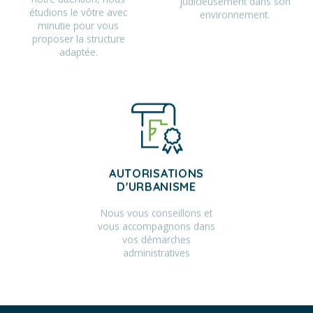
étudions le vôtre avec
environnement.
minutie pour vous
proposer la structure
adaptée.
AUTORISATIONS
D'URBANISME
Nous vous conseillons et
vous accompagnons dans
vos démarches
administratives