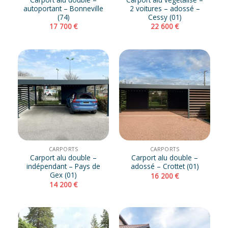
autoportant – Bonneville
2 voitures – adossé –
(74)
Cessy (01)
17 700
€
22 600
€
CARPORTS
CARPORTS
Carport alu double –
Carport alu double –
indépendant – Pays de
adossé – Crottet (01)
Gex (01)
16 200
€
14 200
€