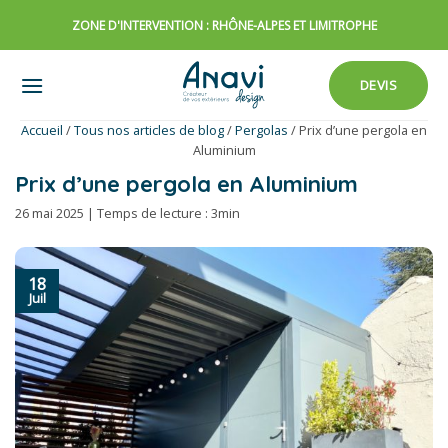
Passer
ZONE D'INTERVENTION : RHÔNE-ALPES ET LIMITROPHE
au
contenu
DEVIS
Accueil
/
Tous nos articles de blog
/
Pergolas
/
Prix d’une pergola en
Aluminium
Prix d’une pergola en Aluminium
26 mai 2025 | Temps de lecture : 3min
18
Juil