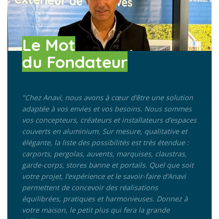
Le Mot
du Fondateur
"Chez Anavi, nous avons à cœur d’être une solution
adaptée à vos envies et vos besoins.
Nous sommes
vos concepteurs, créateurs et installateurs d’espaces
couverts en aluminium. Sur mesure, qualitative et
élégante, la liste des possibilités est très étendue :
carports, pergolas, auvents, marquises, claustras,
garde-corps, stores banne et portails. Quel que soit
votre projet, l’expérience et le savoir-faire d’Anavi
permettent de concevoir des réalisations
équilibrées, pratiques et harmonieuses. Donnez à
votre maison, le petit plus qui fera la grande