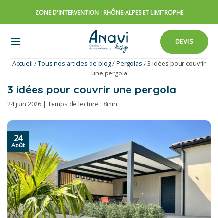
Passer
ZONE D'INTERVENTION : RHÔNE-ALPES ET LIMITROPHE
au
contenu
DEVIS
Accueil
/
Tous nos articles de blog
/
Pergolas
/
3 idées pour couvrir
une pergola
3 idées pour couvrir une pergola
24 juin 2026 | Temps de lecture : 8min
24
Août