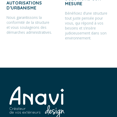
AUTORISATIONS
MESURE
D’URBANISME
Bénéficiez d’une structure
Nous garantissons la
tout juste pensée pour
conformité de la structure
vous, qui répond à vos
et vous soulageons des
besoins et s’insère
démarches administratives.
judicieusement dans son
environnement.