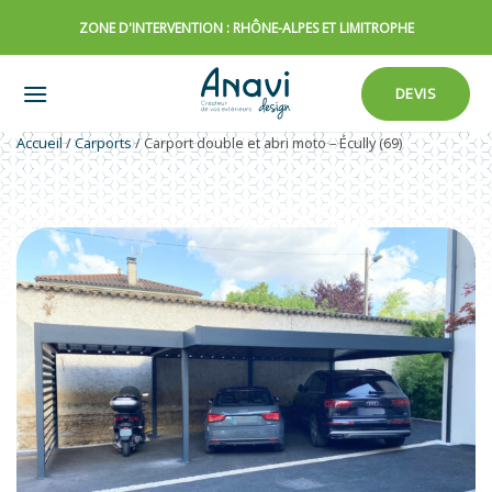
Passer
ZONE D'INTERVENTION : RHÔNE-ALPES ET LIMITROPHE
au
contenu
DEVIS
Accueil
/
Carports
/
Carport double et abri moto – Écully (69)