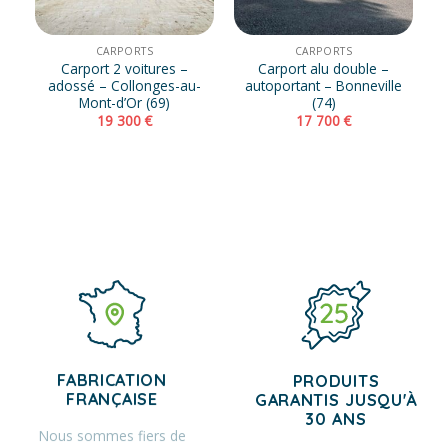
CARPORTS
CARPORTS
Carport 2 voitures –
Carport alu double –
adossé – Collonges-au-
autoportant – Bonneville
Mont-d’Or (69)
(74)
19 300
€
17 700
€
FABRICATION
PRODUITS
FRANÇAISE
GARANTIS JUSQU'À
30 ANS
Nous sommes fiers de