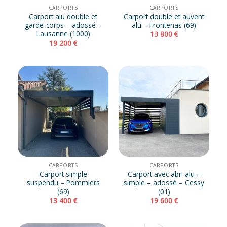
CARPORTS
CARPORTS
Carport alu double et
Carport double et auvent
garde-corps – adossé –
alu – Frontenas (69)
Lausanne (1000)
13 800
€
19 200
€
CARPORTS
CARPORTS
Carport simple
Carport avec abri alu –
suspendu – Pommiers
simple – adossé – Cessy
(69)
(01)
13 400
€
19 600
€