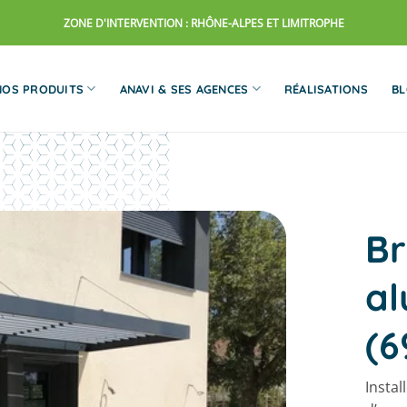
ZONE D'INTERVENTION : RHÔNE-ALPES ET LIMITROPHE
NOS PRODUITS
ANAVI & SES AGENCES
RÉALISATIONS
B
Br
al
(6
Instal