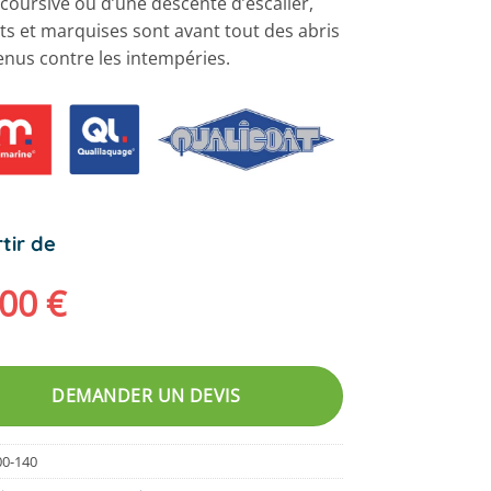
coursive ou d’une descente d’escalier,
ts et marquises sont avant tout des abris
enus contre les intempéries.
tir de
200
€
DEMANDER UN DEVIS
00-140