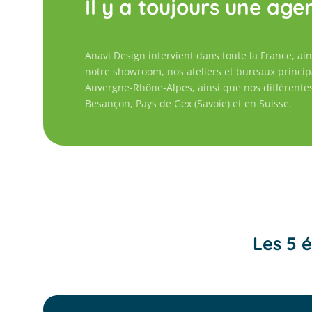
Il y a toujours une ag
Anavi Design intervient dans toute la France, ain
notre showroom, nos ateliers et bureaux principa
Auvergne-Rhône-Alpes, ainsi que nos différentes a
Besançon, Pays de Gex (Savoie) et en Suisse.
Les 5 é