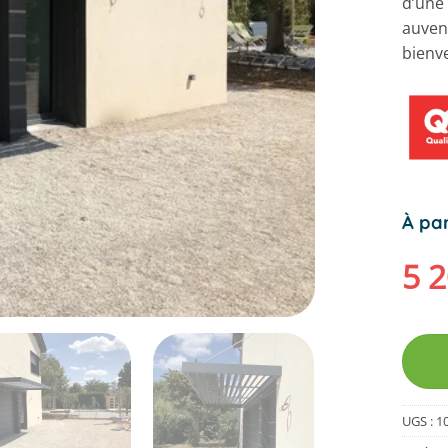
d’une 
auven
bienv
À par
5 
UGS :
1