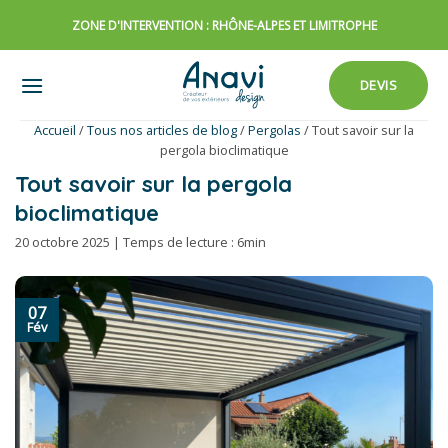
Passer
ZONE D'INTERVENTION : RHÔNE-ALPES ET LIMITROPHE
au
contenu
DEVIS
Accueil
/
Tous nos articles de blog
/
Pergolas
/
Tout savoir sur la
pergola bioclimatique
Tout savoir sur la pergola
bioclimatique
20 octobre 2025 | Temps de lecture : 6min
07
Fév