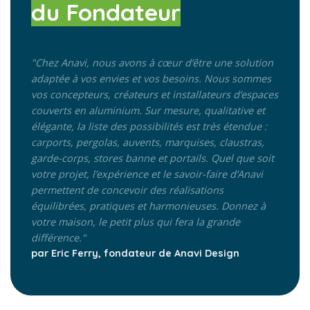
du Fondateur
"Chez Anavi, nous avons à cœur d’être une solution
adaptée à vos envies et vos besoins.
Nous sommes
vos concepteurs, créateurs et installateurs d’espaces
couverts en aluminium. Sur mesure, qualitative et
élégante, la liste des possibilités est très étendue :
carports, pergolas, auvents, marquises, claustras,
garde-corps, stores banne et portails. Quel que soit
votre projet, l’expérience et le savoir-faire d’Anavi
permettent de concevoir des réalisations
équilibrées, pratiques et harmonieuses. Donnez à
votre maison, le petit plus qui fera la grande
différence."
par Eric Ferry, fondateur de Anavi Design